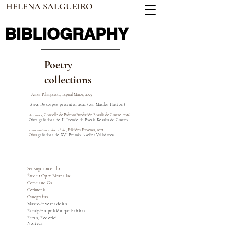
HELENA SALGUEIRO
BIBLIOGRAPHY
Poetry
collections
​- Amor Palimpsesta, Espiral Maior, 2025
-
-
Sora
, De corpos presentes, 2024 (con
Masako
Hattori)
As Flores
, Concello de Padrón/Fundación Rosalía de Castro, 2016
Obra gañadora do II Premio de Poesía Rosalía de Castro
-
Intermitencia da cidade
, Edicións Fervenza, 2021
Obra
gañadora do XVI Premio Avelina Valladares
Seu sirgo torcendo
Étude 1 Op.2: Bicar a luz
Come and Go
Cerimonia
Ourografías
Museo-invernadoiro
Esculpir a pulsión que habitas
Ferro, Federici
Nortea
r