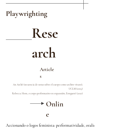
Playwrighting
Rese
arch
Article
s
An Arché (secuencia de notas sobre el cuerpo como archive vivant);
UCLM (2025)
Rebecca Horn, o corpo performativo en expansión; Erregueté (2021)
Onlin
e
Accionando o logos feminista: performatividade, oralidade e auralidade nas c