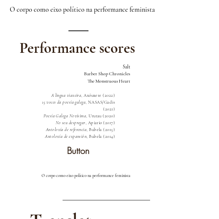
O corpo como eixo político na performance feminista
Performance scores
Salt
Barber Shop Chronicles
The Monstruous Heart
A lingua viaxeira
, Axóuxere (2022)
15 voces da poesía galega
, NASAS/Gadis
(2021)
Poesía Galega Novísima
, Urutau (2020)
No seu despregar
, Apiario (2017)
Antoloxía de referencia
, Bubela (2015)
Antoloxía de expansión
, Bubela (2014)
Button
O corpo como eixo político na performance feminista