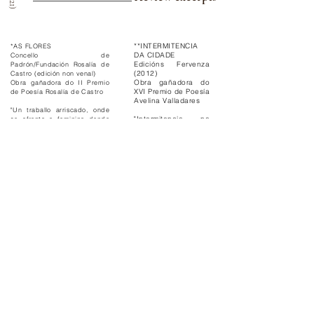
**INTERMITENCIA
*AS FLORES
DA CIDADE
Concello de
Edicións Fervenza
Padrón/Fundación Rosalía de
(2012)
Castro (edición non venal)
Obra gañadora do
Obra gañadora do II Premio
XVI Premio de Poesía
de Poesía Rosalía de Castro
Avelina Valladares
"Un traballo arriscado, onde
"Intermitencia na
se afronta o feminino dende
cidade é un libro de
diferentes ópticas,
Eros, un territorio
manexando referentes
para o (des)encontro
literarias que apuntalan unha
dos amantes, para a
xenealoxía en feminino"
luxuria urbana e a
Xurado do Premio Rosalía de
delicuescencia que
Castro (Dores Tembrás, María
asombra o mundo,
Xesús Senín Fernández, María
mais tamén un
López Sández,Elvira Ribeiro
recordatorio de que
Tubío e Armando Requeixo)
as ausencias son
terribles espadas de
lume, que todo
acaba e que só
restan os froitos da
paixón e unha
inmensa chaira de
cinzas e faíscas a
revoar."
Armando Requeixo
Traballos colectivos/ collective works