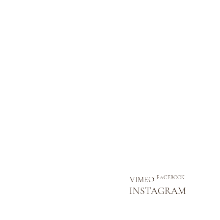
FACEBOOK
VIMEO
INSTAGRAM